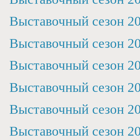
Выставочный сезон 2
Выставочный сезон 2
Выставочный сезон 2
Выставочный сезон 2
Выставочный сезон 2
Выставочный сезон 2