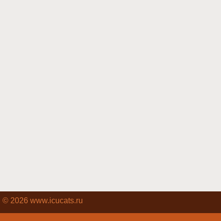
© 2026 www.icucats.ru