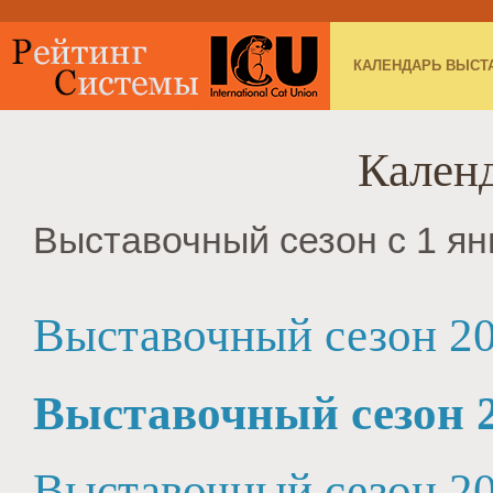
КАЛЕНДАРЬ ВЫСТ
Кален
Выставочный сезон с 1 ян
Выставочный сезон 2
Выставочный сезон 
Выставочный сезон 2